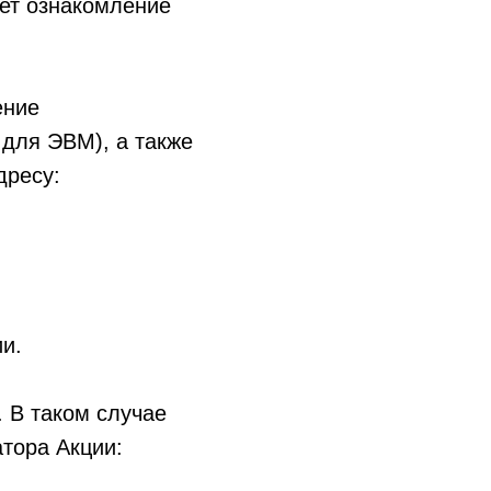
ет ознакомление
ение
 для ЭВМ), а также
дресу:
ии.
 В таком случае
тора Акции: