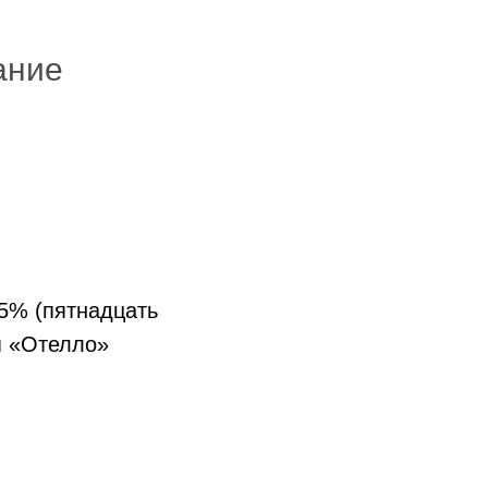
ание
5% (пятнадцать
я «Отелло»