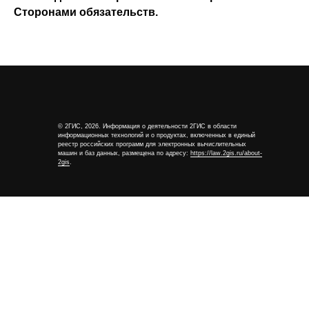
Сторонами обязательств.
© 2ГИС, 2026. Информация о деятельности 2ГИС в области
информационных технологий и о продуктах, включенных в единый
реестр российских программ для электронных вычислительных
машин и баз данных, размещена по адресу:
https://law.2gis.ru/about-
2gis
.