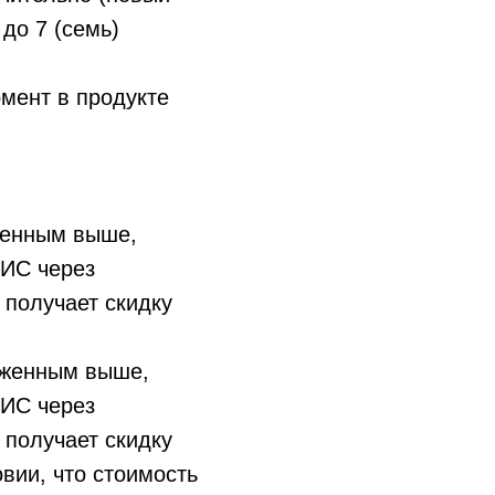
до 7 (семь)
омент в продукте
оженным выше,
ГИС через
., получает скидку
ложенным выше,
ГИС через
., получает скидку
овии, что стоимость