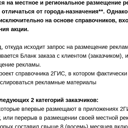
я на местное и региональное размещение р
 отличаться от города-назначения**. Однак
исключительно на основе справочников, вх
ния акции.
д, откуда исходит запрос на размещение реклам
вается Бланк заказа с клиентом (заказчиком), 
щение рекламы.
роект справочника 2ГИС, в котором фактическ
анслироваться рекламные материалы
ледующих 2 категорий заказчиков:
, которые впервые размещают в приложениях 2
, или перерыв в размещении своей местной р
орых составил свыше 8 (восемь) месяцев вклю