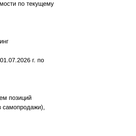
имости по текущему
инг
1.07.2026 г. по
ием позиций
з самопродажи),