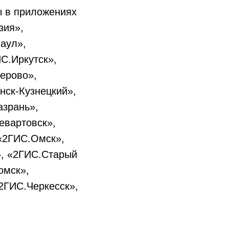
мы в приложениях
зия»,
аул»,
С.Иркутск»,
ерово»,
нск-Кузнецкий»,
зрань»,
евартовск»,
«2ГИС.Омск»,
», «2ГИС.Старый
омск»,
2ГИС.Черкесск»,