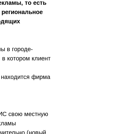
екламы, то есть
о региональное
одящих
ы в городе-
и в котором клиент
и находится фирма
ГИС свою местную
екламы
чительно (новый