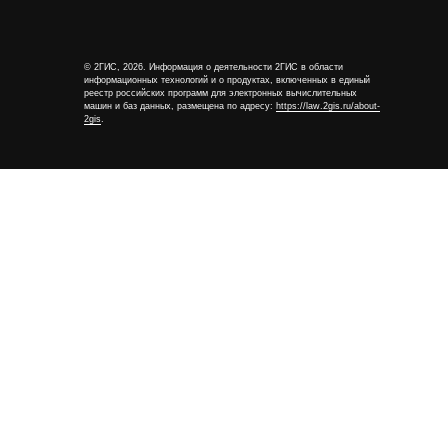
© 2ГИС, 2026. Информация о деятельности 2ГИС в области
информационных технологий и о продуктах, включенных в единый
реестр российских программ для электронных вычислительных
машин и баз данных, размещена по адресу:
https://law.2gis.ru/about-
2gis
.